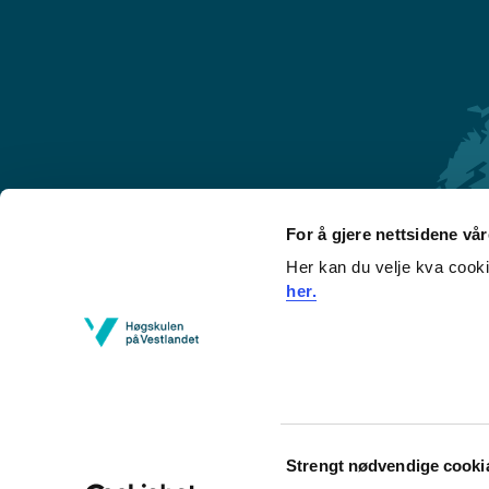
For å gjere nettsidene vå
Her kan du velje kva cook
Førde
her.
Sogndal
Bergen
Stord
Haugesund
Consent
Strengt nødvendige cooki
Selection