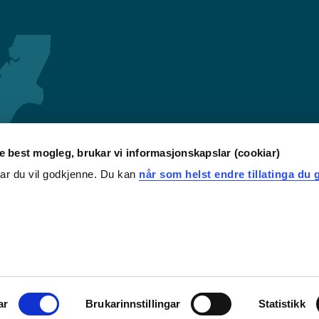
re best mogleg, brukar vi informasjonskapslar (cookiar)
iar du vil godkjenne. Du kan
når som helst endre tillatinga du g
ar
Brukarinnstillingar
Statistikk