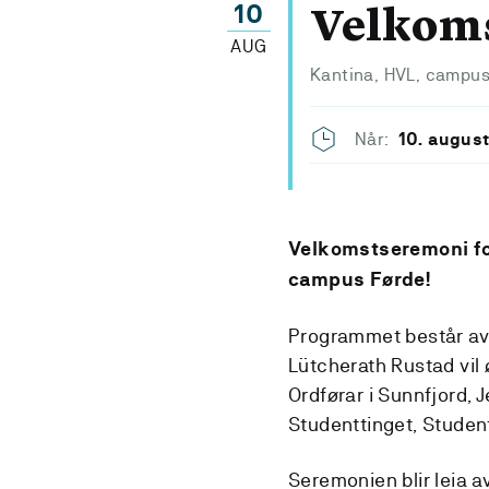
10
Velkom
AUG
Kantina, HVL, campu
Når:
10. augus
Velkomstseremoni for
campus Førde!
Programmet består av 
Lütcherath Rustad vil 
Ordførar i Sunnfjord, Jen
Studenttinget, Stude
Seremonien blir leia 