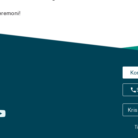
seremoni!
Ko
Kri
T