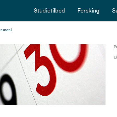
Studietilbod
Forsking
S
remoni
P
E