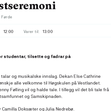
stseremoni
s Førde
t
12:00
Varer til:
13:00
 studentar, tilsette og fadrar på
talar og musikalske innslag. Dekan Else Cathrine
ønskje alle velkomne til Høgskulen på Vestlandet.
ny Følling vil og halde tale. I tillegg vil det bli tale frå
ntsamfunnet og Samskipnaden.
av Camilla Doksæter og Julia Nedrebø.