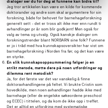
dialoger ser du for deg at funnene kan bidra til?
Jeg tror artikkelen kan være en kilde for kommende
doktorander og andre som skal argumentere for sin
forskning, både for behovet for barnehageforskning
generelt sett - det er tross alt ikke mer enn rundt ti
avhandlinger pr år som blir godkjent! Men også for
valg av tema og utvalg. Også kanskje dialoger om
forskningstrender blant NORBARN sine folk? Funnene
er jo i tråd med hva kunnskapsoversikter har vist om
barnehageforskning i Norden fra før, og det kan være
en styrke.
En slik kunnskapsoppsummering følger jo en
strikt metode, møtte dere på noen utfordringer og
dilemma rent metodisk?
Ja, for det første var det var vanskelig å finne
doktoravhandlingene på feltet. Vi brukte Cristin som
hovedkilde, men noen avhandlinger hadde ikke med
barnehage (eller de engelske søkeordene preschool
og ECEC) i tittelen, og da kom de ikke opp i treffet.
Det er alltid en utfordring med systematiske