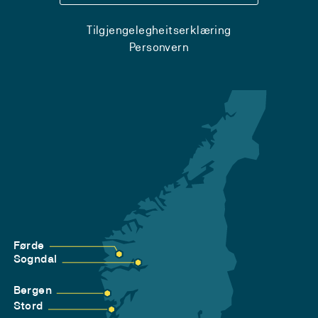
Tilgjengelegheitserklæring
Personvern
Førde
Sogndal
Bergen
Stord