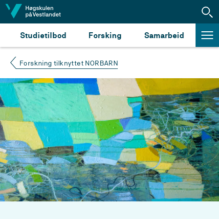
Hopp til innhald
Studietilbod
Forsking
Samarbeid
Forskning tilknyttet NORBARN