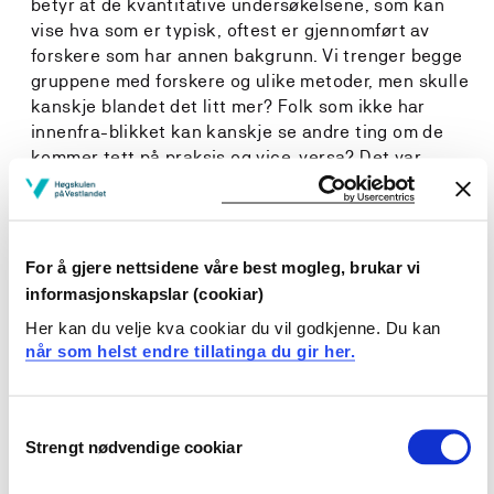
betyr at de kvantitative undersøkelsene, som kan
vise hva som er typisk, oftest er gjennomført av
forskere som har annen bakgrunn. Vi trenger begge
gruppene med forskere og ulike metoder, men skulle
kanskje blandet det litt mer? Folk som ikke har
innenfra-blikket kan kanskje se andre ting om de
kommer tett på praksis og vice-versa? Det var
forresten også overraskende at det er så lite
forskning på barnehagelærerutdanningen. Der har vi
et område å utforske mer.
Hvordan kom denne artikkelen til?
For å gjere nettsidene våre best mogleg, brukar vi
Vi ble kjent da vi startet i kull 3 på NAFOL. Der var vi
informasjonskapslar (cookiar)
et fåtall som holdt på med barnehageforskning. Vi
Her kan du velje kva cookiar du vil godkjenne. Du kan
snakket om å skrive noe i lag en gang. Da det skulle
når som helst endre tillatinga du gir her.
være en avslutningskonferanse for NAFOL hørte jeg
med Lisbeth, Karin og Marit om de ville være med på
en poster. Jeg trodde vi måtte ha et bidrag for å få bli
Consent
med på konferansen! Det var ikke nødvending, og det
Strengt nødvendige cookiar
Selection
var bare to som hadde meldt seg med poster, så da
fikk vi premie! Vi bestemte oss for at dette tema var