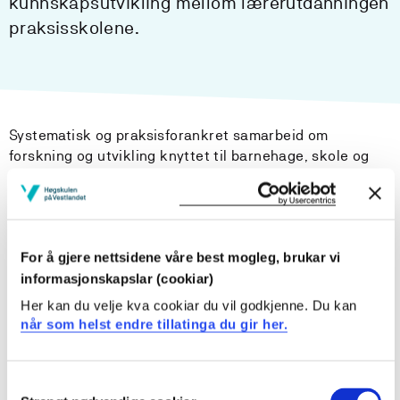
kunnskapsutvikling mellom lærerutdanningen
praksisskolene.
Systematisk og praksisforankret samarbeid om
forskning og utvikling knyttet til barnehage, skole og
lærerutdanning skal skape positive synergier mellom
utdanningsinstitusjonene.
Medlemmer
For å gjere nettsidene våre best mogleg, brukar vi
informasjonskapslar (cookiar)
Dekan Vegard Fusche Moe (leder)
Her kan du velje kva cookiar du vil godkjenne. Du kan
Jan Helge Kallestad (instituttleder IPRS)
når som helst endre tillatinga du gir her.
Anne Christine Aandal (IPRS)
Hilde Christine Hofslundsengen (ISLMT)
Vigdis Vangsnes (forskningsprogramleder)
Consent
Sølvi Olrich Sørebø (KS)