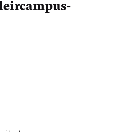
 fleircampus­