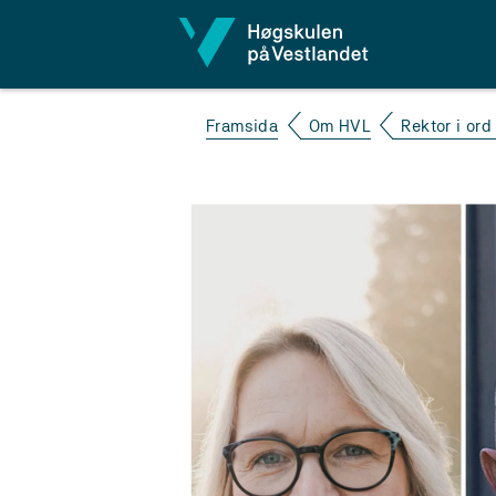
Hopp til innhald
Framsida
Om HVL
Rektor i ord