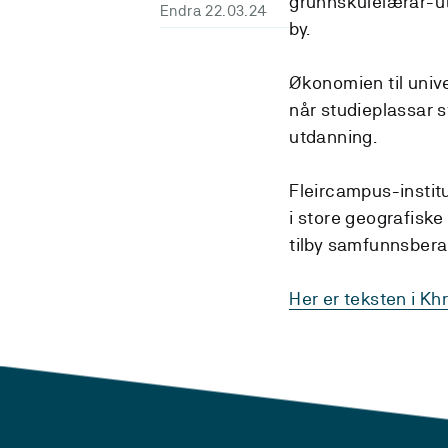
grunnskulelærar-utd
Endra 22.03.24
by.
Økonomien til univ
når studieplassar 
utdanning.
Fleircampus-institu
i store geografiske
tilby samfunnsberan
Her er teksten i Kh