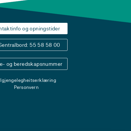
ntaktinfo og opningstider
Sentralbord: 55 58 58 00
se- og beredskapsnummer
ilgjengelegheitserklæring
Personvern