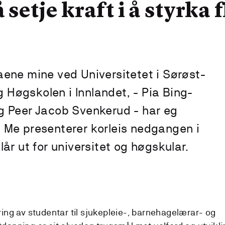
setje kraft i å styrka
ene mine ved Universitetet i Sørøst-
g Høgskolen i Innlandet, - Pia Bing-
 Peer Jacob Svenkerud - har eg
o. Me presenterer korleis nedgangen i
r ut for universitet og høgskular.
ing av studentar til sjukepleie-, barnehagelærar- og