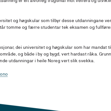
anning er eit alvorleg trugsmål mot velferd og utvikli
ersitet og høgskular som tilbyr desse utdanningane ve
står tomme og færre studentar tek eksamen og fullføre
sjonar, dei universitet og høgskular som har mandat ti
 område, og både i by og bygd, vert hardast råka. Grunn
de utdanningar i heile Noreg vert slik svekka.
rono