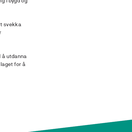
ng i bygd og
rt svekka
r
l å utdanna
laget for å