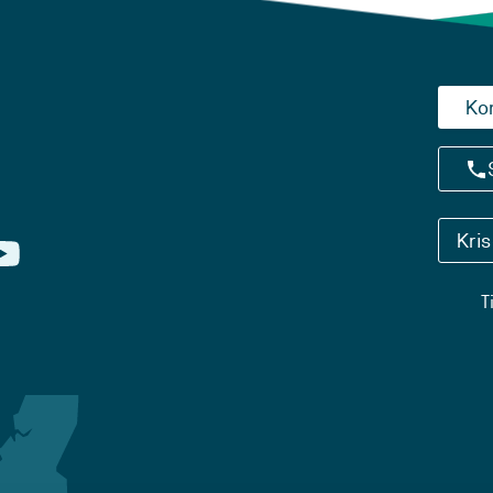
Ko
Kri
T