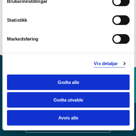
Brukarinnstillingar
Endra 08.06.20
Statistikk
Markedsføring
Vis detaljar
Godta alle
Kontaktinfo og opningstider
Godta utvalde
Sentralbord: 55 58 58 00
Avvis alle
Krise- og beredskapsnummer