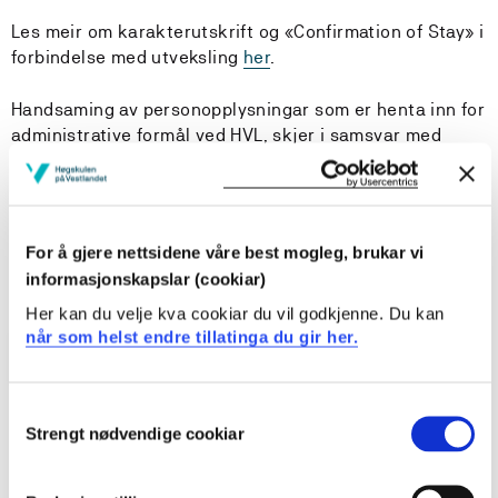
Les meir om karakterutskrift og «Confirmation of Stay» i
forbindelse med utveksling
her
.
Handsaming av personopplysningar som er henta inn for
administrative formål ved HVL, skjer i samsvar med
føresegnene i
personvernforordninga
.
For å kunne sende inn søknad, må du vere pålogga med
høgskulekontoen din. Namnet ditt blir sendt inn saman
For å gjere nettsidene våre best mogleg, brukar vi
med studentnummeret ditt. Du må òg ha klar
informasjonskapslar (cookiar)
dokumentasjon som du skal laste opp.
Her kan du velje kva cookiar du vil godkjenne. Du kan
når som helst endre tillatinga du gir her.
Logg på
Consent
Strengt nødvendige cookiar
Selection