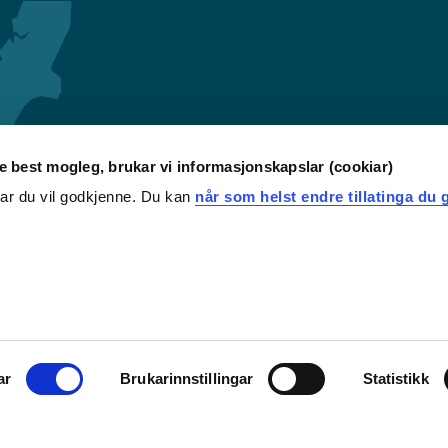
re best mogleg, brukar vi informasjonskapslar (cookiar)
iar du vil godkjenne. Du kan
når som helst endre tillatinga du g
ar
Brukarinnstillingar
Statistikk