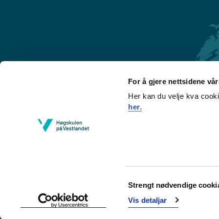
For å gjere nettsidene vå
Her kan du velje kva cook
Førde
her.
Sogndal
Bergen
Stord
Haugesund
Consent
Strengt nødvendige cooki
Selection
Vis detaljar