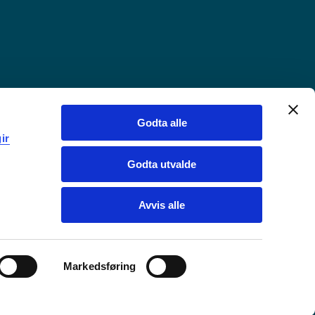
Godta alle
ir
Godta utvalde
Avvis alle
Markedsføring
Chat