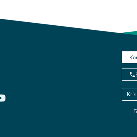
Ko
Kri
T