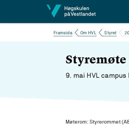
Hopp til innhald
20
Framsida
Om HVL
Styret
Styremøte
9. mai HVL campus K
Møterom: Styrerommet (A8