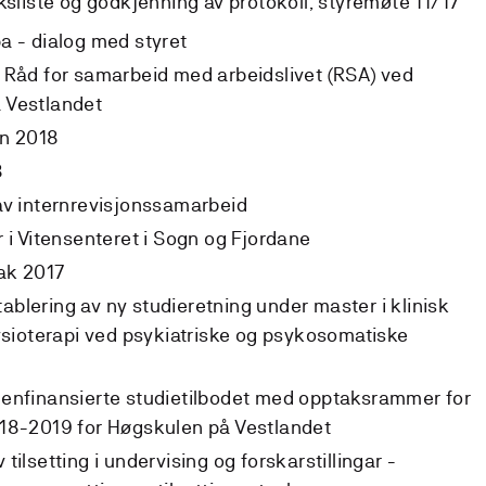
aksliste og godkjenning av protokoll, styremøte 11/17
a - dialog med styret
 Råd for samarbeid med arbeidslivet (RSA) ved
 Vestlandet
an 2018
8
av internrevisjonssamarbeid
r i Vitensenteret i Sogn og Fjordane
ak 2017
blering av ny studieretning under master i klinisk
fysioterapi ved psykiatriske og psykosomatiske
genfinansierte studietilbodet med opptaksrammer for
018-2019 for Høgskulen på Vestlandet
tilsetting i undervising og forskarstillingar -