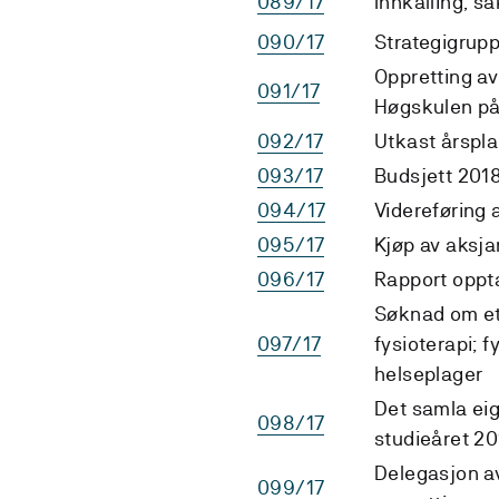
089/17
Innkalling, s
090/17
Strategigrupp
Oppretting av
091/17
Høgskulen på
092/17
Utkast årspl
093/17
Budsjett 201
094/17
Videreføring 
095/17
Kjøp av aksja
096/17
Rapport oppt
Søknad om eta
097/17
fysioterapi; 
helseplager
Det samla ei
098/17
studieåret 2
Delegasjon av 
099/17