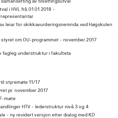
 samansetting av tilsettingsutval
val i HVL frå 01.01.2018 -
rrepresentantar
v leiar for skikkavurderingsnemnda ved Høgskulen
t
til styret om OU-programmet - november 2017
v fagleg understruktur i fakulteta
til styremøte 11/17
tyret pr. november 2017
DF-møte
handlinger HTV - lederstruktur nivå 3 og 4
ale - ny revidert versjon etter dialog med KD