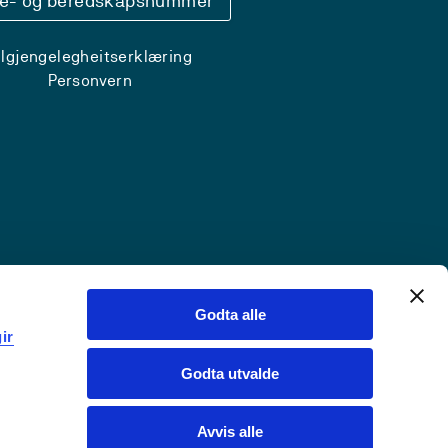
se- og beredskapsnummer
ilgjengelegheitserklæring
Personvern
Godta alle
ir
Godta utvalde
Avvis alle