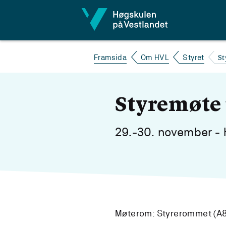
Hopp til innhald
S
Framsida
Om HVL
Styret
Styremøte 
29.-30. november -
Møterom: Styrerommet (A8