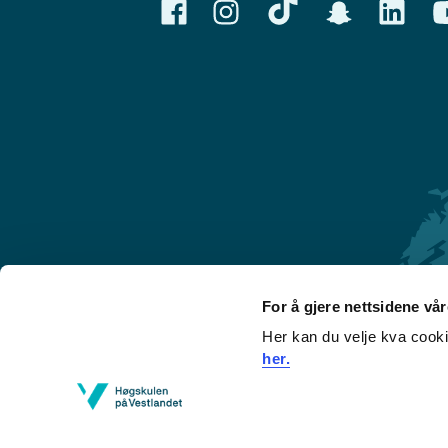
For å gjere nettsidene vå
Her kan du velje kva cook
Førde
her.
Sogndal
Bergen
Stord