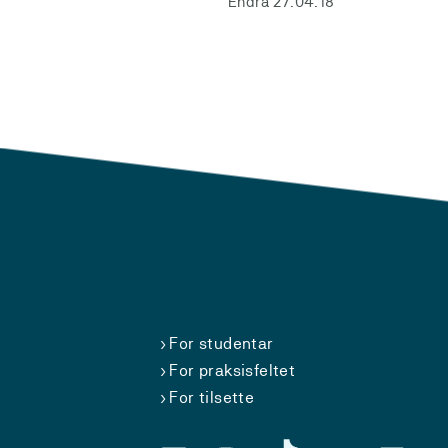
Endra 27.04.18
For studentar
For praksisfeltet
For tilsette