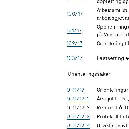
oppretting og
Arbeidsmiljøut
100/17
arbeidsgjeva
Oppnemning a
101/17
på Vestlande
102/17
Orientering 
103/17
Fastsetting a
Orienteringssaker
O-11/17
Orienteringar 
O-11/17-1
Årshjul for s
O-11/17-2
Referat frå I
O-11/17-3
Protokoll for
O-11/17-4
Utviklingsavt