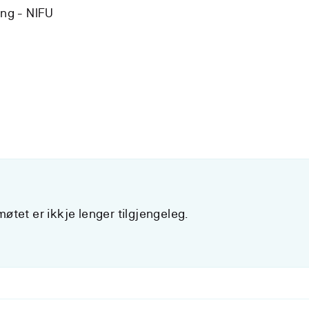
ing - NIFU
øtet er ikkje lenger tilgjengeleg.