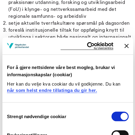
praksisnær utdanning, forsking og utviklingsarbeid
(FoU) i klynge- og nettverkssamarbeid med det
regionale samfunns- og arbeidsliv
setje aktuelle tverrfakultære spørsmål på dagsorden
foreslå institusjonelle tiltak for oppfølging knytt til
utviklinga i sektoren både nasjonalt og internasjonalt
fremme tiltak for å vidareutvikle gode relasjonar
mellom HVL og andre institusjonar i sektoren
fremme forslag til tiltak som vil synleggjere HVL som
ein viktig aktør både nasjonalt og internasjonalt
For å gjere nettsidene våre best mogleg, brukar vi
fremme konkrete tiltak som kan styrke aktivitetane
informasjonskapslar (cookiar)
ved HVL, og samhandlinga med samfunns- og
Her kan du velje kva cookiar du vil godkjenne. Du kan
arbeidslivet
når som helst endre tillatinga du gir her.
komme med fortløpande forslag og innspel til
prosessar som møter langsiktige kompetansebehov i
samfunn- og arbeidsliv i nærregionane
Consent
orientere om framdrift i eksisterande prosjekt og
Strengt nødvendige cookiar
Selection
aktivitetar som utvalet ønsker å følge opp, gi råd til
linjeorganisasjonen og andre samhandlingsarenaar
som har som formål å styrke og samordne aktivitetar
Brukarinnstillingar