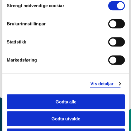
Strengt nødvendige cookiar
Selection
Siren Erichsen
Brita Kreken
Brukarinnstillingar
Sekretær for utvalet er
Lene Merethe Ulvestad
.
Statistikk
Endra 04.02.26
Markedsføring
Vis detaljar
Godta alle
Godta utvalde