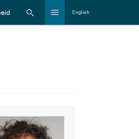
eid
English