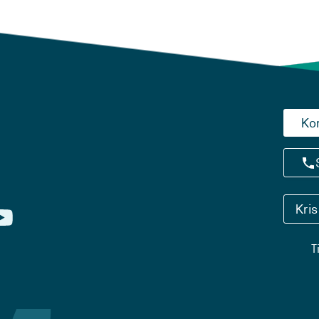
Ko
Kri
T