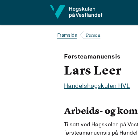
Hopp til innhald
Person
Framsida
Førsteamanuensis
Lars Leer
Handelshøgskulen HVL
Arbeids- og ko
Tilsatt ved Høgskolen på Ves
førsteamanuensis på Handels