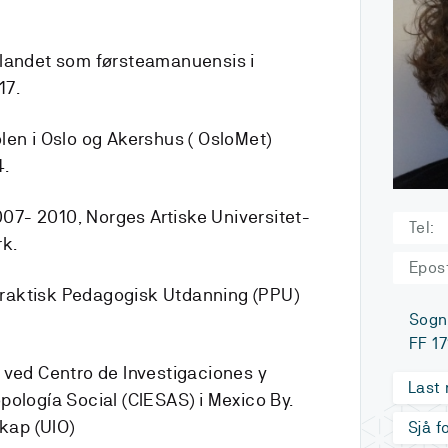
nlandet som førsteamanuensis i
17.
len i Oslo og Akershus ( OsloMet)
4.
7- 2010, Norges Artiske Universitet-
Tel:
rk.
Epos
raktisk Pedagogisk Utdanning (PPU)
Sogn
.
FF 17
 ved Centro de Investigaciones y
Last
pología Social (CIESAS) i Mexico By.
skap (UIO)
Sjå f