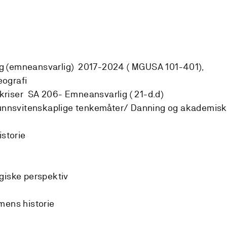
g (emneansvarlig) 2017-2024 ( MGUSA 101-401),
eografi
e kriser SA 206- Emneansvarlig ( 21-d.d)
nnsvitenskaplige tenkemåter/ Danning og akademisk
istorie
giske perspektiv
ens historie