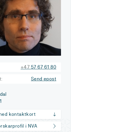
+47
57 67 61 80
t:
Send epost
dal
1
 ned kontaktkort
orskarprofil i NVA