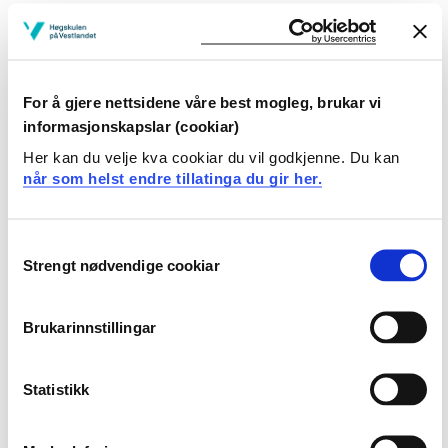
PM-motorer og induksjonmotorer
DSP-kort og FPGA-kort
For å gjere nettsidene våre best mogleg, brukar vi
Project:
informasjonskapslar (cookiar)
Her kan du velje kva cookiar du vil godkjenne. Du kan
1. Design of onshore high power fast battery charging
når som helst endre tillatinga du gir her.
system for electric Ferry, Master Project 2017-2018,
With Siemens Bergen
Consent
2. Grid Connected Three-phase Modular Multilevel
Strengt nødvendige cookiar
Selection
Converter for Maritime Application, Master Project 2018-
2019
Brukarinnstillingar
3. Silicon Carbide (SiC) Based DC Switch for Maritime
Application, Master Project 2018-2019
Statistikk
4. Engineering and Performance Comparison Study of
DC Distribution System and AC Distribution System for