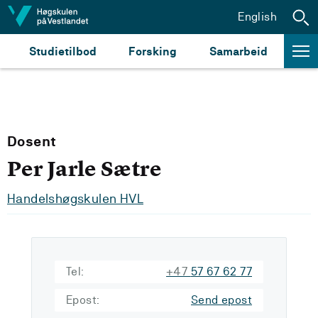
Hopp til innhald
English
Studietilbod
Forsking
Samarbeid
Dosent
Per Jarle Sætre
Handelshøgskulen HVL
Tel:
+47
57 67 62 77
Epost:
Send epost