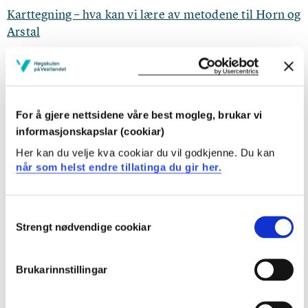
Karttegning – hva kan vi lære av metodene til Horn og
Arstal
Per Jarle Sætre (2024)
Klima- og miljøfaget slik det er gjennomførd på Firda
For å gjere nettsidene våre best mogleg, brukar vi
v.g.s. skuleåret 2023/2024
informasjonskapslar (cookiar)
Per Jarle Sætre (2024)
Her kan du velje kva cookiar du vil godkjenne. Du kan
når som helst endre tillatinga du gir her.
Panelsamtale: Urolige tider i geografien?
Consent
Statusrapport tre år inn i LK20
Strengt nødvendige cookiar
Selection
Erlend Eidsvik, Jill Tove Buseth, Anne Rakstad Pettersen, Elin
Sæther, Ingrid Løken, Per Jarle Sætre (2023)
Brukarinnstillingar
Klima- og miljøfaget slik det er gjennomførd på Firda