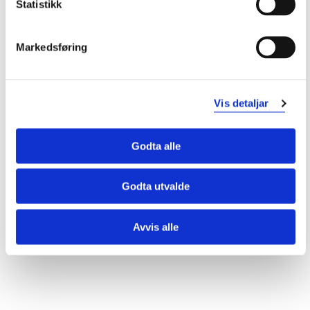
Statistikk
v.g.s. skuleåret 2022/2023
Per Jarle Sætre (2023)
Markedsføring
Vis alle
Vis detaljar
Godta alle
Godta utvalde
Avvis alle
Laster...