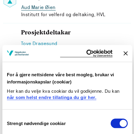
Aud Marie Øien
Institutt for velferd og deltaking, HVL
Prosjektdeltakar
Tove Dragesund
Høgskulen på Vestlandet
For å gjere nettsidene våre best mogleg, brukar vi
informasjonskapslar (cookiar)
Prosjekteigar
Her kan du velje kva cookiar du vil godkjenne. Du kan
når som helst endre tillatinga du gir her.
Høgskulen på Vestlandet
Prosjektperiode
Consent
Februar 2020 - Desember 2021
Strengt nødvendige cookiar
Selection