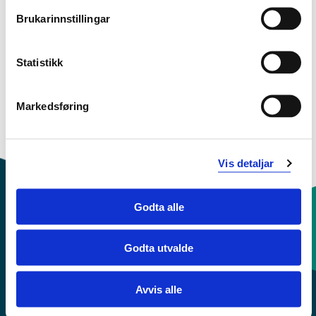
Brukarinnstillingar
Sjå prosjektside i NVA for
publikasjonar med meir
Statistikk
Markedsføring
Vis detaljar
Godta alle
Kontaktinfo og opningstider
Godta utvalde
Sentralbord: 55 58 58 00
Avvis alle