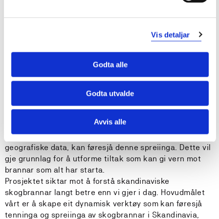
forstå dei. Tenninga og spreiinga av desse brannane er
påverka av mange ulike faktorar, som til dømes
brennbarheita i vegetasjonen, forma på terrenget,
fuktigheit og vind. For å forstå desse fenomena betre,
Vis detaljar
vil vi jobbe med å kategorisere ulike typar vegetasjon
og eigenskapane deira i møte med brann.
Godta alle
Vi må anta at vi ikkje kan unngå skogbrannar heilt. Vi
treng difor å føresjå den potensielle spreiinga av
skogbrannar så presist som mogeleg. Dette vil hjelpe
Godta utvalde
brannmannskapar til å rette innsatsen sin mot dei
områda som står i størst fare for å bli påført
Avvis alle
øydeleggingar. PREWISS vil utvikle en matematisk
modell som, når den blir nytta i samspel med
geografiske data, kan føresjå denne spreiinga. Dette vil
gje grunnlag for å utforme tiltak som kan gi vern mot
brannar som alt har starta.
Prosjektet siktar mot å forstå skandinaviske
skogbrannar langt betre enn vi gjer i dag. Hovudmålet
vårt er å skape eit dynamisk verktøy som kan føresjå
tenninga og spreiinga av skogbrannar i Skandinavia,