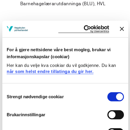
Barnehagelærarutdanninga (BLU), HVL
Prosjekteigar
Høgskulen på Vestlandet
For å gjere nettsidene våre best mogleg, brukar vi
informasjonskapslar (cookiar)
Prosjektperiode
Her kan du velje kva cookiar du vil godkjenne. Du kan
Januar 2025 - Desember 2027
når som helst endre tillatinga du gir her.
Consent
Strengt nødvendige cookiar
Selection
Sjå prosjektside i NVA for
publikasjonar med meir
Brukarinnstillingar