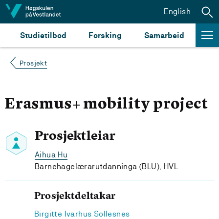
Hopp til innhald
English
Studietilbod
Forsking
Samarbeid
Prosjekt
Erasmus+ mobility project
Prosjektleiar
Aihua Hu
Barnehagelærarutdanninga (BLU), HVL
Prosjektdeltakar
Birgitte Ivarhus Sollesnes