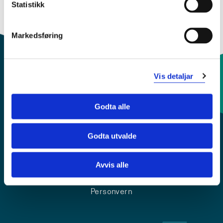
Statistikk
Markedsføring
Vis detaljar
Kontaktinfo og opningstider
Godta alle
Sentralbord: 55 58 58 00
Godta utvalde
Krise- og beredskapsnummer
Avvis alle
Tilgjengelegheitserklæring
Personvern