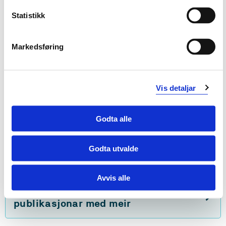
samhandling med foreldre i eksil.
Statistikk
Prosjektet er knytt til doktorgradsprogrammet "Sosialt
arbeid og sosialpolitikk" ved HiOA,
Markedsføring
http://www.hioa.no/Studier/SAM/Ph.d/Sosialt-arbeid
Rettleiar er Oddbjørg Skjær Ulvik.
Vis detaljar
Godta alle
Godta utvalde
Avvis alle
Sjå prosjektside i NVA for
publikasjonar med meir