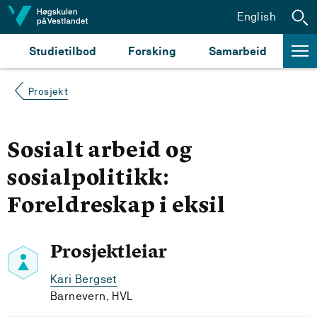
Hopp til innhald
English
Studietilbod
Forsking
Samarbeid
Prosjekt
Sosialt arbeid og
sosialpolitikk:
Foreldreskap i eksil
Prosjektleiar
Kari Bergset
Barnevern, HVL