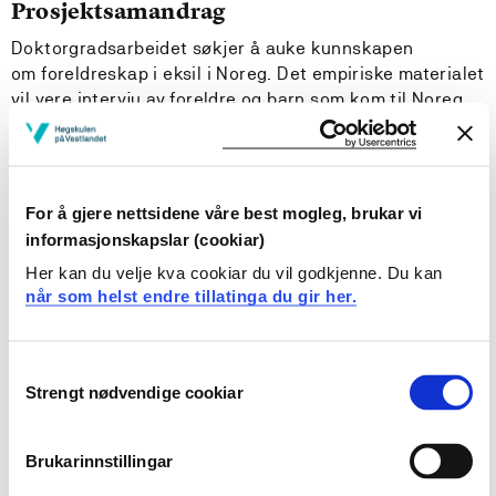
Prosjektsamandrag
Doktorgradsarbeidet søkjer å auke kunnskapen
om foreldreskap i eksil i Noreg. Det empiriske materialet
vil vere intervju av foreldre og barn som kom til Noreg
som asylsøkarar kring år 2000, og som framleis er
busette i land- og småbykommunar på Vestlandet.
Ynskjet er å få fram korleis foreldreskapet har utvikla
seg den første tiårsperioden som busette i landet, samt
For å gjere nettsidene våre best mogleg, brukar vi
om og korleis hjelpeapparatet og andre profesjonelle
informasjonskapslar (cookiar)
har delteke i dette.
Her kan du velje kva cookiar du vil godkjenne. Du kan
når som helst endre tillatinga du gir her.
Prosjektet ser nærare på desse problemstillingane: Kva
utfordringar møter foreldre i eksil i Noreg, og kva er til
hjelp?Korleis skjer forhandling om foreldreskap dei
Consent
første åra i landet?Kva plass har hjelpeapparatet og
Strengt nødvendige cookiar
Selection
andre profesjonelle i forhandlingane?Kva diskursar blir
aktivert i forhandlingane, og kva meining blir produsert?
Eit mål med prosjektet er å utvide kunnskapsgrunnlaget
Brukarinnstillingar
for profesjonelle i helse- og sosial-tenestene si