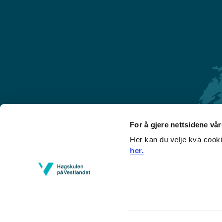
For å gjere nettsidene vå
Her kan du velje kva cook
Førde
her.
Sogndal
Bergen
Stord
Haugesund