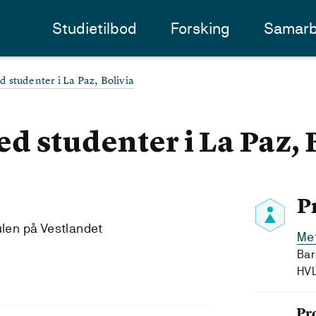
Studietilbod
Forsking
Samarb
 studenter i La Paz, Bolivia
 studenter i La Paz, 
P
ulen på Vestlandet
Me
Bar
HV
Pr