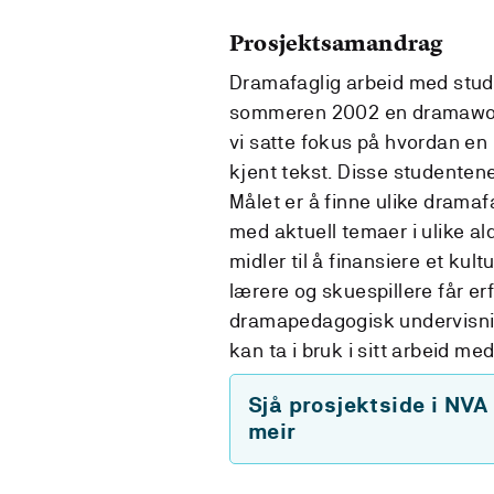
Prosjektsamandrag
Dramafaglig arbeid med studen
sommeren 2002 en dramaworks
vi satte fokus på hvordan e
kjent tekst. Disse studentene
Målet er å finne ulike drama
med aktuell temaer i ulike a
midler til å finansiere et kult
lærere og skuespillere får er
dramapedagogisk undervisnin
kan ta i bruk i sitt arbeid m
Sjå prosjektside i NVA
meir