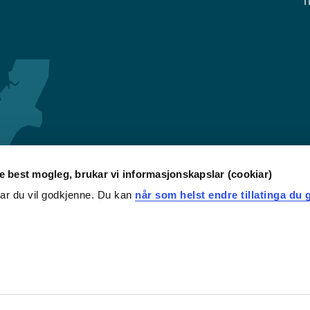
T
re best mogleg, brukar vi informasjonskapslar (cookiar)
iar du vil godkjenne. Du kan
når som helst endre tillatinga du g