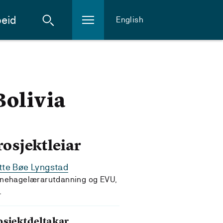
eid
English
Bolivia
rosjektleiar
tte Bøe Lyngstad
nehagelærarutdanning og EVU,
L
osjektdeltakar