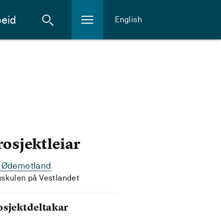
eid
English
rosjektleiar
v Ødemotland
skulen på Vestlandet
osjektdeltakar