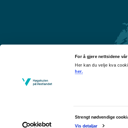
For å gjere nettsidene vå
Her kan du velje kva cook
Førde
her.
Sogndal
Bergen
Stord
Haugesund
Consent
Strengt nødvendige cooki
Selection
Vis detaljar