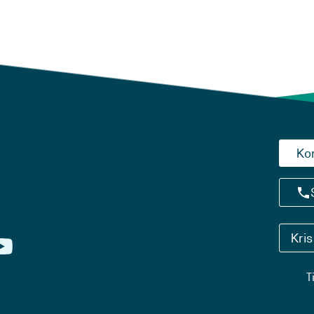
Ko
Kri
T