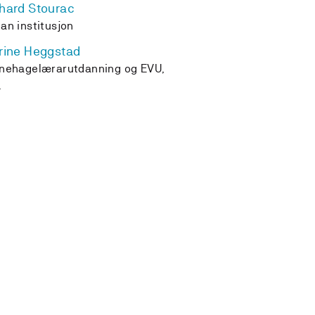
hard Stourac
an institusjon
rine Heggstad
nehagelærarutdanning og EVU,
L