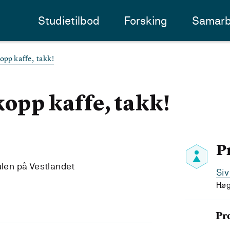
Studietilbod
Forsking
Samarb
opp kaffe, takk!
kopp kaffe, takk!
P
ulen på Vestlandet
Si
Høg
Pr