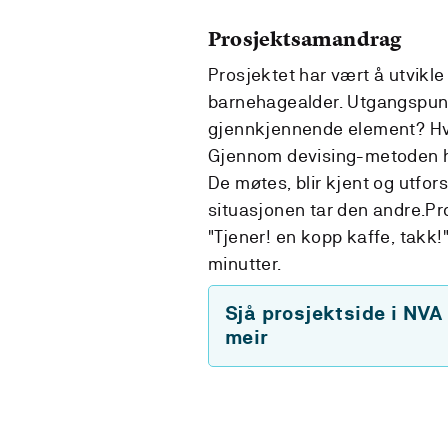
Prosjektsamandrag
Prosjektet har vært å utvikle 
barnehagealder. Utgangspunk
gjennkjennende element? Hv
Gjennom devising-metoden har 
De møtes, blir kjent og utf
situasjonen tar den andre.Pro
"Tjener! en kopp kaffe, takk!
minutter.
Sjå prosjektside i NVA
meir