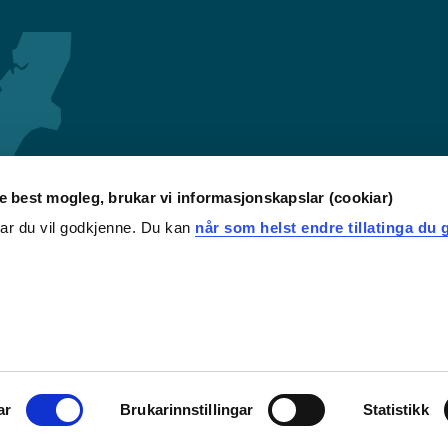
re best mogleg, brukar vi informasjonskapslar (cookiar)
iar du vil godkjenne. Du kan
når som helst endre tillatinga du g
ar
Brukarinnstillingar
Statistikk