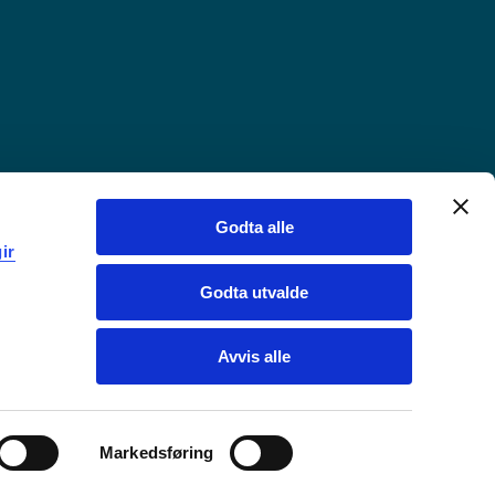
Godta alle
ir
Godta utvalde
Avvis alle
Markedsføring
Chat