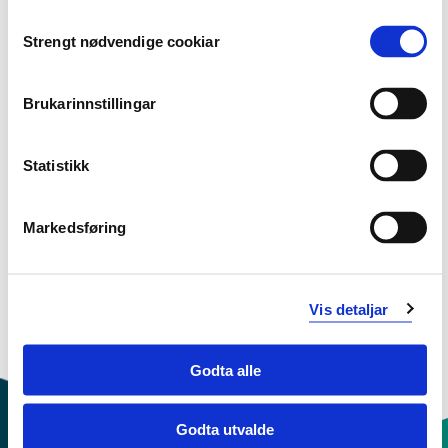
Consent
Faglig utviklingsarbeid
Strengt nødvendige cookiar
Selection
Prosjektperiode
Brukarinnstillingar
Januar 2007 - Juni 2010
Statistikk
Sjå prosjektside i NVA for
publikasjonar med meir
Markedsføring
Vis detaljar
Godta alle
Godta utvalde