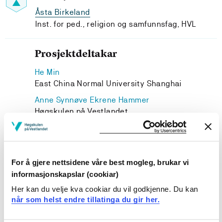
Åsta Birkeland
Inst. for ped., religion og samfunnsfag, HVL
Prosjektdeltakar
He Min
East China Normal University Shanghai
Anne Synnøve Ekrene Hammer
Høgskulen på Vestlandet
For å gjere nettsidene våre best mogleg, brukar vi
Prosjekteigar
informasjonskapslar (cookiar)
Her kan du velje kva cookiar du vil godkjenne. Du kan
Inst. for idrett, kosthald og naturfag, Høgskulen på
når som helst endre tillatinga du gir her.
Vestlandet
Prosjekttype