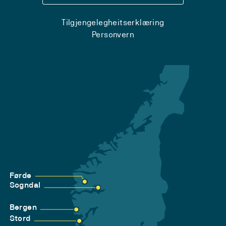
Tilgjengelegheitserklæring
Personvern
Førde
Sogndal
Bergen
Stord