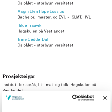
OsloMet - storbyuniversitetet
Magni Elen Hope Lossius
Bachelor., master. og EVU - ISLMT, HVL
Hilde Traavik
Høgskulen på Vestlandet
Trine Gedde-Dahl
OsloMet - storbyuniversitetet
Prosjekteigar
Institutt for språk, litt.,mat. og tolk, Høgskulen på
Vestlandet
Prosjektperiode
Juni 2009 - Januar 2010