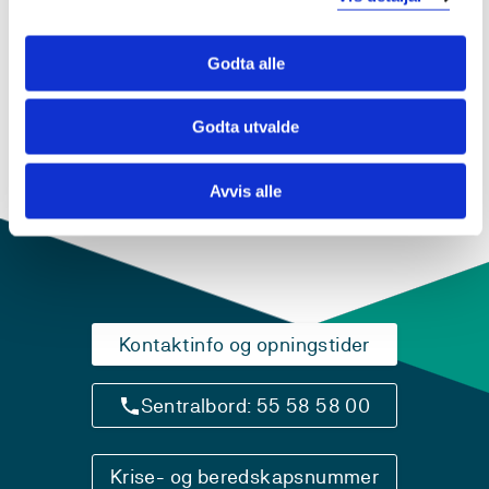
Sjå prosjektside i NVA for
publikasjonar med meir
Godta alle
Godta utvalde
Avvis alle
Kontaktinfo og opningstider
Sentralbord: 55 58 58 00
Krise- og beredskapsnummer