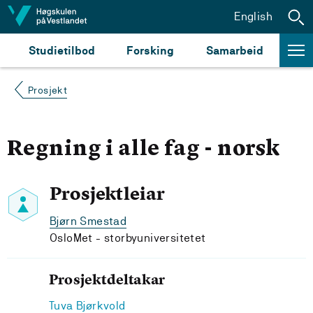
Hopp til innhald
English
Studietilbod
Forsking
Samarbeid
Prosjekt
Regning i alle fag - norsk
Prosjektleiar
Bjørn Smestad
OsloMet - storbyuniversitetet
Prosjektdeltakar
Tuva Bjørkvold