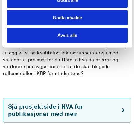
Godta alle
implementerings- og holdningsskala til KBP. I kull 2 var
det i tillegg frivillig å fylle ut KBP læringsverktøy, mens i
Godta utvalde
kull 3 var dette obligatorisk å fylle ut. Førsteforfatter
og medforfattere vil analysene og gjennomføre
statistiske analyser av holdnings- og
Avvis alle
implementeringsskjema. I tillegg vil det gjøres analyser
av ferdighetene studentene viser i KBP læringsverktøy. I
tillegg vil vi ha kvalitativt fokusgruppeintervju med
veiledere i praksis, for å utforske hva de erfarer og
vurderer som avgjørende for at de skal bli gode
rollemodeller i KBP for studentene?
Sjå prosjektside i NVA for
publikasjonar med meir