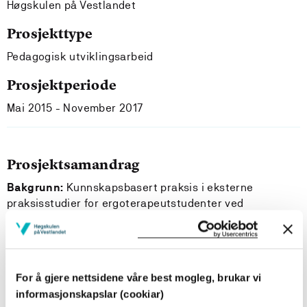
Høgskulen på Vestlandet
Prosjekttype
Pedagogisk utviklingsarbeid
Prosjektperiode
Mai 2015 - November 2017
Prosjektsamandrag
Bakgrunn:
Kunnskapsbasert praksis i eksterne
praksisstudier for ergoterapeutstudenter ved
Høgskulen på Vestlandet og Høgskolen i Oslo.
Helse- og sosialfagarbeidere er forventet å arbeide
kunnskapsbasert i sitt kliniske arbeid. Det er derfor
For å gjere nettsidene våre best mogleg, brukar vi
vesentlig at kunnskapsbasert praksis (KBP) integreres
informasjonskapslar (cookiar)
gjennom hele studieforløpet, også praksisstudiene (1).