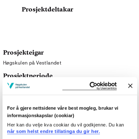
Prosjektdeltakar
Prosjekteigar
Høgskulen på Vestlandet
Prosjektperiode
September 2015 - Juni 2016
For å gjere nettsidene våre best mogleg, brukar vi
Prosjektsamandrag
informasjonskapslar (cookiar)
Formålet med denne studien er å undersøke hvordan
Her kan du velje kva cookiar du vil godkjenne. Du kan
ungdommer med Cystisk fibrose opplever å være
når som helst endre tillatinga du gir her.
avhengig av daglig lungedrenasje, og hvordan dette