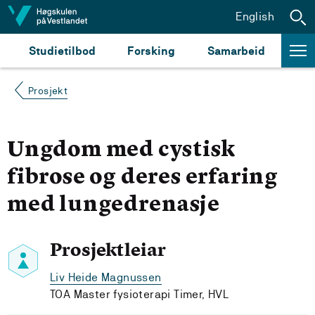
Hopp til innhald
English
Studietilbod
Forsking
Samarbeid
Prosjekt
Ungdom med cystisk
fibrose og deres erfaring
med lungedrenasje
Prosjektleiar
Liv Heide Magnussen
TOA Master fysioterapi Timer, HVL