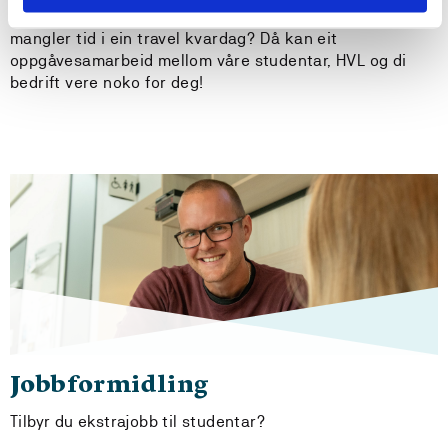
Har du ein idé som du gjerne skulle vidareutvikla, men
mangler tid i ein travel kvardag? Då kan eit
oppgåvesamarbeid mellom våre studentar, HVL og di
bedrift vere noko for deg!
Jobbformidling
Tilbyr du ekstrajobb til studentar?