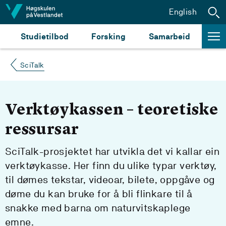
Hopp til innhald
English
Studietilbod
Forsking
Samarbeid
SciTalk
Verktøykassen – teoretiske
ressursar
SciTalk-prosjektet har utvikla det vi kallar ein
verktøykasse. Her finn du ulike typar verktøy,
til dømes tekstar, videoar, bilete, oppgåve og
døme du kan bruke for å bli flinkare til å
snakke med barna om naturvitskaplege
emne.