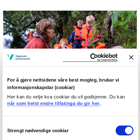
For å gjere nettsidene våre best mogleg, brukar vi
informasjonskapslar (cookiar)
Haldning til kunnskap
Her kan du velje kva cookiar du vil godkjenne. Du kan
når som helst endre tillatinga du gir her.
Kva haldning har du til naturvitskapleg kunnskap?
Korleis stiller du deg til din eigen og andre sin kunnskap
i samtalen? Prøv nokre oppgåver for å finne det ut. Foto:
Consent
Irene Jacobsen
Strengt nødvendige cookiar
Selection