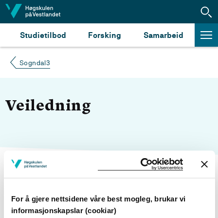
Hopp til innhald
Studietilbod
Forsking
Samarbeid
Sogndal3
Veiledning
Endra 08.08.22
For å gjere nettsidene våre best mogleg, brukar vi
informasjonskapslar (cookiar)