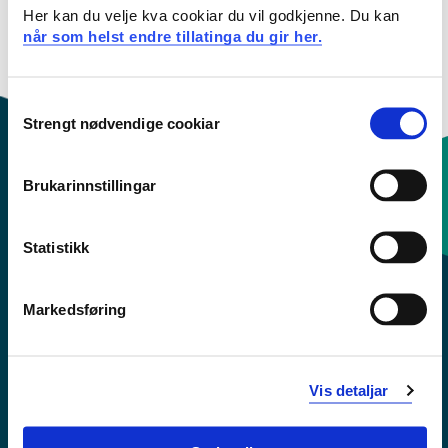
Her kan du velje kva cookiar du vil godkjenne. Du kan
når som helst endre tillatinga du gir her.
Consent
Strengt nødvendige cookiar
Selection
Brukarinnstillingar
Kontaktinfo og opningstider
Statistikk
Sentralbord: 55 58 58 00
Markedsføring
Krise- og beredskapsnummer
Tilgjengelegheitserklæring
Vis detaljar
Personvern