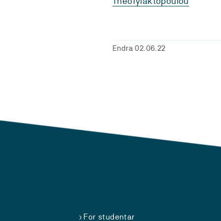
Theofylaktopoulou
Endra 02.06.22
For studentar