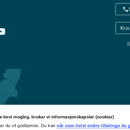
Kri
T
re best mogleg, brukar vi informasjonskapslar (cookiar)
iar du vil godkjenne. Du kan
når som helst endre tillatinga du g