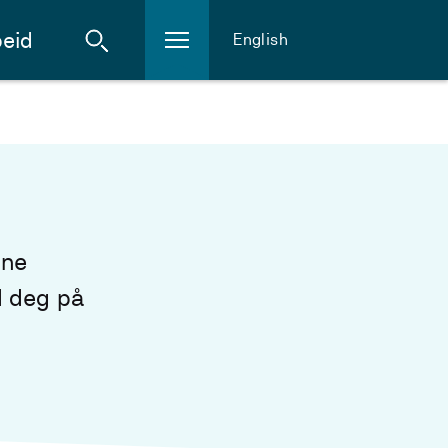
eid
English
ine
ld deg på