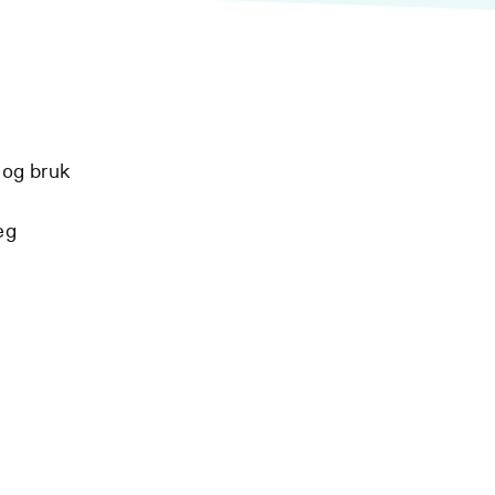
k og bruk
eg