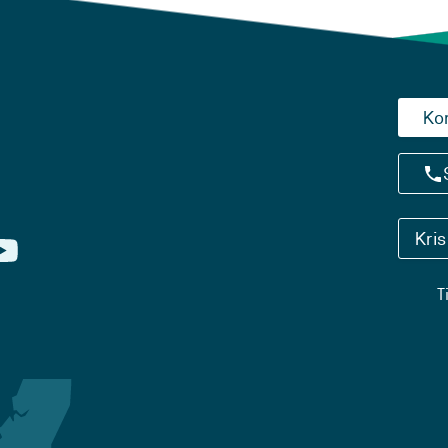
Ko
Kri
T