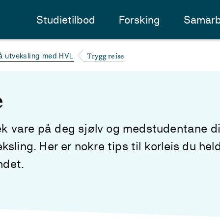
Studietilbod
Forsking
Samarb
Trygg reise
å utveksling med HVL
e
 tek vare på deg sjølv og medstudentane d
sling. Her er nokre tips til korleis du he
ndet.