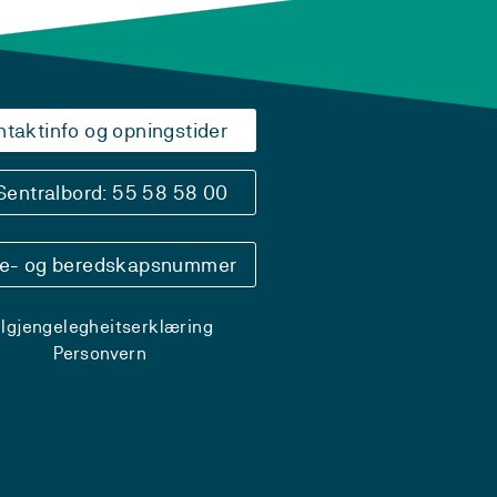
ntaktinfo og opningstider
Sentralbord: 55 58 58 00
se- og beredskapsnummer
ilgjengelegheitserklæring
Personvern