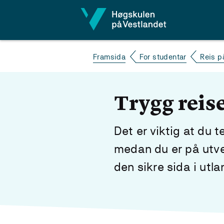
Hopp til innhald
Framsida
For studentar
Reis p
Trygg reis
Det er viktig at du
medan du er på utvek
den sikre sida i utla