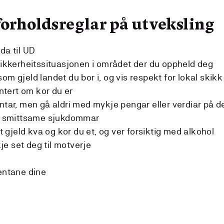
forholdsreglar på utveksling
åda til UD
ikkerheitssituasjonen i området der du oppheld deg
 som gjeld landet du bor i, og vis respekt for lokal skik
ntert om kor du er
tantar, men gå aldri med mykje pengar eller verdiar på d
g smittsame sjukdommar
 gjeld kva og kor du et, og ver forsiktig med alkohol
je set deg til motverje
entane dine