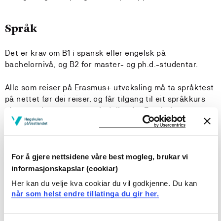
Språk
Det er krav om B1 i spansk eller engelsk på
bachelornivå, og B2 for master- og ph.d.-studentar.
Alle som reiser på Erasmus+ utveksling må ta språktest
på nettet før dei reiser, og får tilgang til eit språkkurs
gjennom denne tenesta. Avdeling for Forskning,
Internasjonalisering og Innovasjon (AFII) informerer deg
før testen.
Kan du dokumentere at delar av studiet vert undervist
For å gjere nettsidene våre best mogleg, brukar vi
på spansk, kan du få stønad frå Lånekassen til eit 4
informasjonskapslar (cookiar)
ukers språkkurs som tas i Spania i forkant av
Her kan du velje kva cookiar du vil godkjenne. Du kan
semesteret.
når som helst endre tillatinga du gir her.