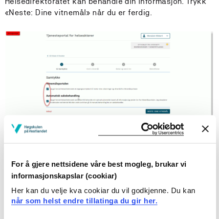
Helsedirektoratet kan behandle din informasjon. Trykk
«Neste: Dine vitnemål» når du er ferdig.
For å gjere nettsidene våre best mogleg, brukar vi
Trykk «Gå til Vitnemålsportalen», og logg på via ID-
informasjonskapslar (cookiar)
porten eller FEIDE.
Her kan du velje kva cookiar du vil godkjenne. Du kan
når som helst endre tillatinga du gir her.