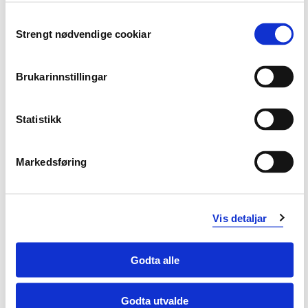
Consent
Strengt nødvendige cookiar
Selection
Brukarinnstillingar
Statistikk
Markedsføring
Se over resultater, og fjern eventuelle ikke-relevante
utdanninger. Trykk «Vis valgte resultater» når du er
ferdig.
Vis detaljar
Godta alle
Godta utvalde