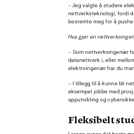
– Jeg valgte å studere ele
nettverksteknologi, ​​fordi
bestemte meg for å pushe 
Hva gjør en nettverksinge
– Som nettverksingeniør ha
datanettverk i, eller mello
elektroingeniør har du man
– I tillegg til å kunne bli
eksempel jobbe med prosje
apputvikling og cybersikke
Fleksibelt st
Lorena synes det beste med