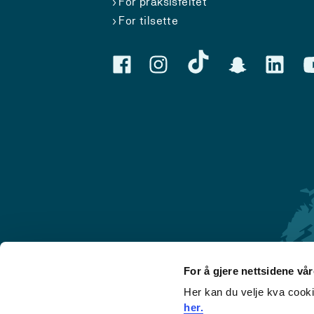
For praksisfeltet
For tilsette
For å gjere nettsidene vå
Her kan du velje kva cook
Førde
her.