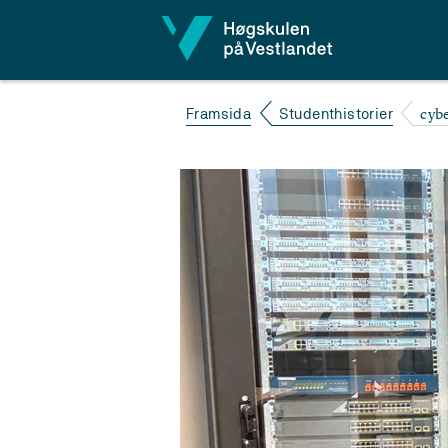
Hopp til innhald
cybe
Framsida
Studenthistorier