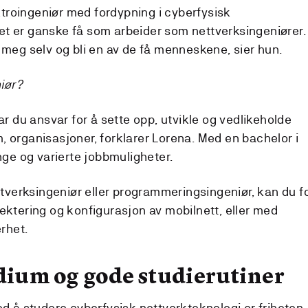
ktroingeniør med fordypning i cyberfysisk
 det er ganske få som arbeider som nettverksingeniører.
meg selv og bli en av de få menneskene, sier hun.
niør?
r du ansvar for å sette opp, utvikle og vedlikeholde
m, organisasjoner, forklarer Lorena. Med en bachelor i
ge og varierte jobbmuligheter.
 nettverksingeniør eller programmeringsingeniør, kan du f
ktering og konfigurasjon av mobilnett, eller med
rhet.
udium og gode studierutiner
 å studere cyberfysisk nettverkteknologi er friheten.