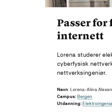
Passer for 
internett
Lorena studerer elek
cyberfysisk nettve
nettverksingeniør.
: Lorena-Alina Alexa
Navn
Bergen
Campus:
Elektroingeniø
Utdanning: