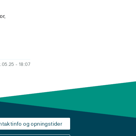
or,
2.05.25
- 18:07
ntaktinfo og opningstider