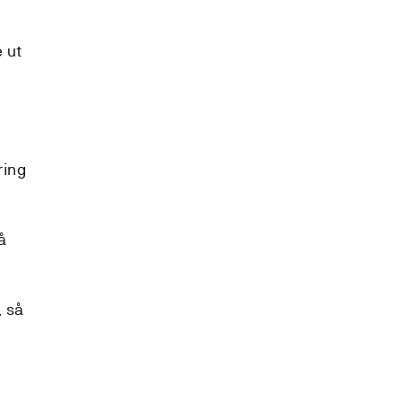
e ut
ring
å
, så