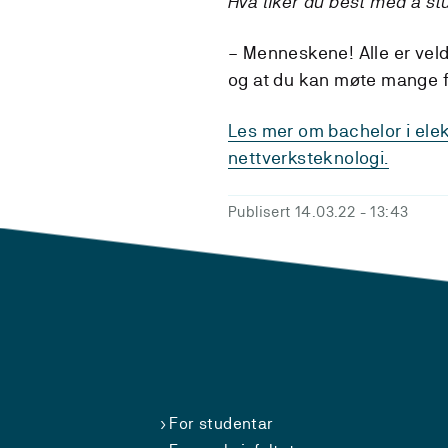
Hva liker du best med å st
– Menneskene! Alle er veld
og at du kan møte mange f
Les mer om bachelor i elek
nettverksteknologi.
Publisert 14.03.22
- 13:43
For studentar