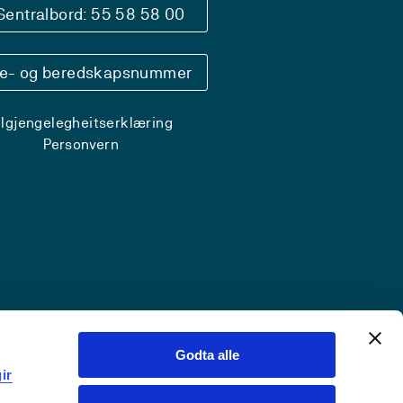
Sentralbord: 55 58 58 00
se- og beredskapsnummer
ilgjengelegheitserklæring
Personvern
Godta alle
ir