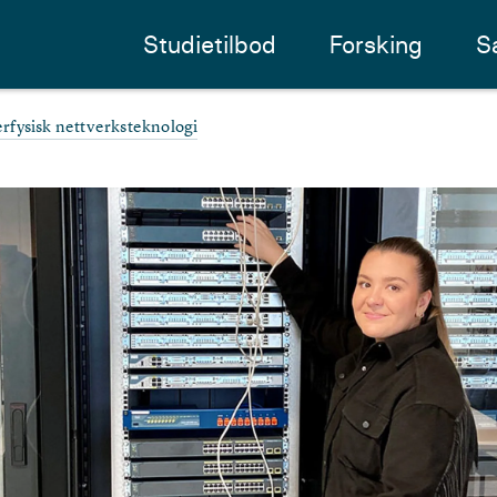
Studietilbod
Forsking
S
rfysisk nettverksteknologi