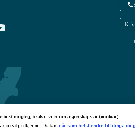
Kri
T
re best mogleg, brukar vi informasjonskapslar (cookiar)
iar du vil godkjenne. Du kan
når som helst endre tillatinga du g