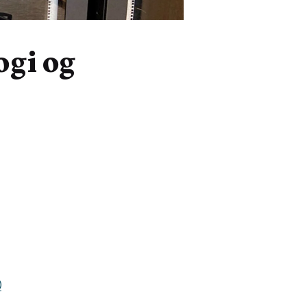
ogi og
m
)