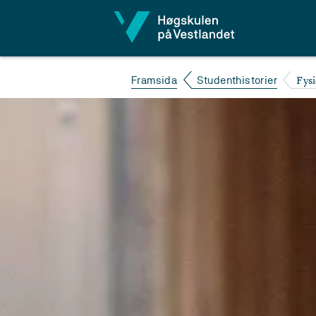
Hopp til innhald
Fys
Framsida
Studenthistorier