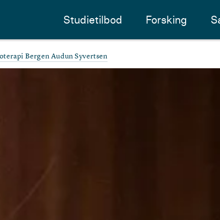
Studietilbod
Forsking
S
ioterapi Bergen Audun Syvertsen