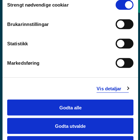
Strengt nødvendige cookiar
Selection
Sentralbord: 55 58 58 00
Brukarinnstillingar
Krise- og beredskapsnummer
Statistikk
Tilgjengelegheitserklæring
Personvern
Markedsføring
Vis detaljar
Godta alle
Godta utvalde