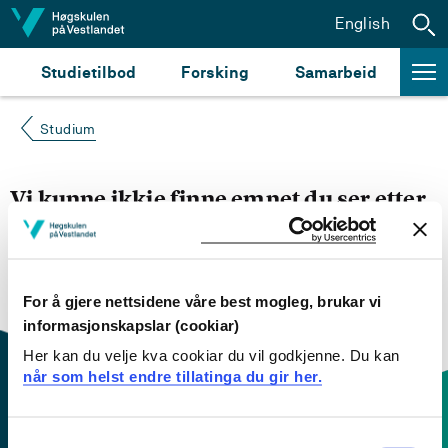
Hopp til innhald
English
Studietilbod
Forsking
Samarbeid
Studium
Vi kunne ikkje finne emnet du ser etter
Du kan prøve å
søke opp emnet du ser etter i
emnesøket vårt.
Du kan også sjekke om emnet har
engelsk emneplan ved å klikke på «English».
For å gjere nettsidene våre best mogleg, brukar vi
informasjonskapslar (cookiar)
Her kan du velje kva cookiar du vil godkjenne. Du kan
når som helst endre tillatinga du gir her.
Consent
Kontaktinfo og opningstider