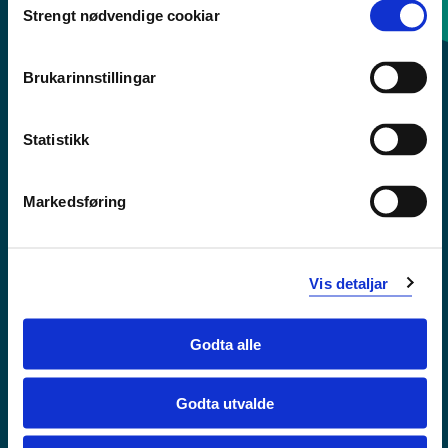
Strengt nødvendige cookiar
Selection
Sentralbord: 55 58 58 00
Brukarinnstillingar
Krise- og beredskapsnummer
Statistikk
Tilgjengelegheitserklæring
Personvern
Markedsføring
Vis detaljar
Godta alle
Godta utvalde