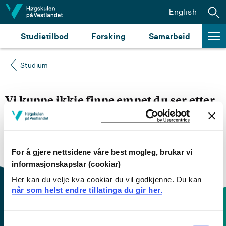
Hopp til innhald
English
Studietilbod
Forsking
Samarbeid
Studium
Vi kunne ikkje finne emnet du ser etter
Du kan prøve å
søke opp emnet du ser etter i
emnesøket vårt.
Du kan også sjekke om emnet har
engelsk emneplan ved å klikke på «English».
For å gjere nettsidene våre best mogleg, brukar vi
informasjonskapslar (cookiar)
Her kan du velje kva cookiar du vil godkjenne. Du kan
når som helst endre tillatinga du gir her.
Consent
Kontaktinfo og opningstider