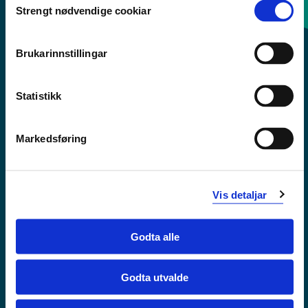
Strengt nødvendige cookiar
Selection
Sentralbord: 55 58 58 00
Brukarinnstillingar
Krise- og beredskapsnummer
Statistikk
Tilgjengelegheitserklæring
Personvern
Markedsføring
Vis detaljar
Godta alle
Godta utvalde