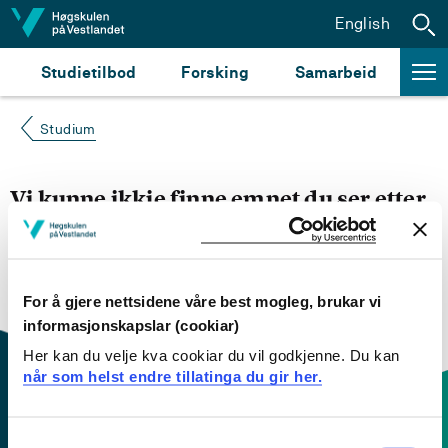
Hopp til innhald
English
Studietilbod
Forsking
Samarbeid
Studium
Vi kunne ikkje finne emnet du ser etter
Du kan prøve å
søke opp emnet du ser etter i
emnesøket vårt.
Du kan også sjekke om emnet har
engelsk emneplan ved å klikke på «English».
For å gjere nettsidene våre best mogleg, brukar vi
informasjonskapslar (cookiar)
Her kan du velje kva cookiar du vil godkjenne. Du kan
når som helst endre tillatinga du gir her.
Consent
Kontaktinfo og opningstider