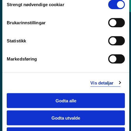
Strengt nødvendige cookiar
Selection
Sentralbord: 55 58 58 00
Brukarinnstillingar
Krise- og beredskapsnummer
Statistikk
Tilgjengelegheitserklæring
Personvern
Markedsføring
Vis detaljar
Godta alle
Godta utvalde