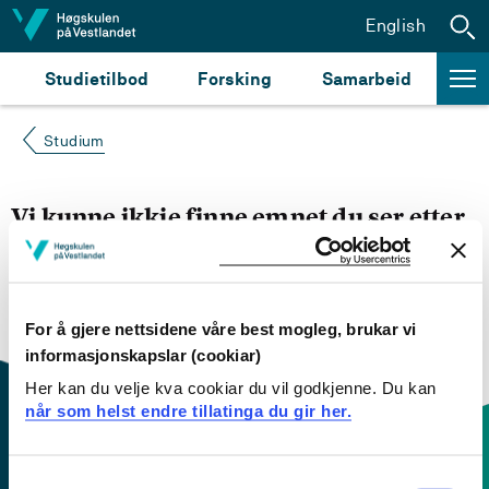
Hopp til innhald
English
Studietilbod
Forsking
Samarbeid
Studium
Vi kunne ikkje finne emnet du ser etter
Du kan prøve å
søke opp emnet du ser etter i
emnesøket vårt.
Du kan også sjekke om emnet har
engelsk emneplan ved å klikke på «English».
For å gjere nettsidene våre best mogleg, brukar vi
informasjonskapslar (cookiar)
Her kan du velje kva cookiar du vil godkjenne. Du kan
når som helst endre tillatinga du gir her.
Consent
Kontaktinfo og opningstider