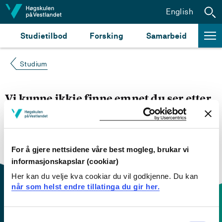
Hopp til innhald
English
Studietilbod
Forsking
Samarbeid
Studium
Vi kunne ikkje finne emnet du ser etter
Du kan prøve å
søke opp emnet du ser etter i
emnesøket vårt.
Du kan også sjekke om emnet har
engelsk emneplan ved å klikke på «English».
For å gjere nettsidene våre best mogleg, brukar vi
informasjonskapslar (cookiar)
Her kan du velje kva cookiar du vil godkjenne. Du kan
når som helst endre tillatinga du gir her.
Consent
Kontaktinfo og opningstider