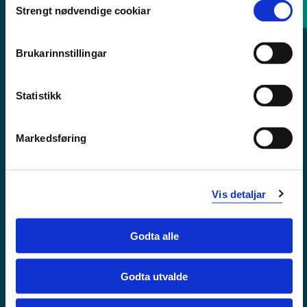
Strengt nødvendige cookiar
Selection
Sentralbord: 55 58 58 00
Brukarinnstillingar
Krise- og beredskapsnummer
Statistikk
Tilgjengelegheitserklæring
Personvern
Markedsføring
Vis detaljar
Godta alle
Godta utvalde