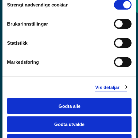
Strengt nødvendige cookiar
Selection
Sentralbord: 55 58 58 00
Brukarinnstillingar
Krise- og beredskapsnummer
Statistikk
Tilgjengelegheitserklæring
Personvern
Markedsføring
Vis detaljar
Godta alle
Godta utvalde