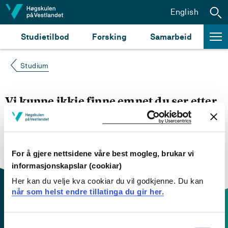
Hopp til innhald
English
Studietilbod
Forsking
Samarbeid
Studium
Vi kunne ikkje finne emnet du ser etter
Du kan prøve å
søke opp emnet du ser etter i
emnesøket vårt.
Du kan også sjekke om emnet har
engelsk emneplan ved å klikke på «English».
For å gjere nettsidene våre best mogleg, brukar vi
informasjonskapslar (cookiar)
Her kan du velje kva cookiar du vil godkjenne. Du kan
når som helst endre tillatinga du gir her.
Consent
Kontaktinfo og opningstider