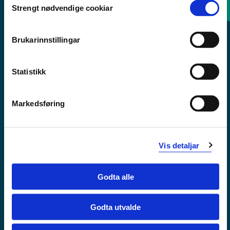
Strengt nødvendige cookiar
Selection
Sentralbord: 55 58 58 00
Brukarinnstillingar
Krise- og beredskapsnummer
Statistikk
Tilgjengelegheitserklæring
Personvern
Markedsføring
Vis detaljar
Godta alle
Godta utvalde