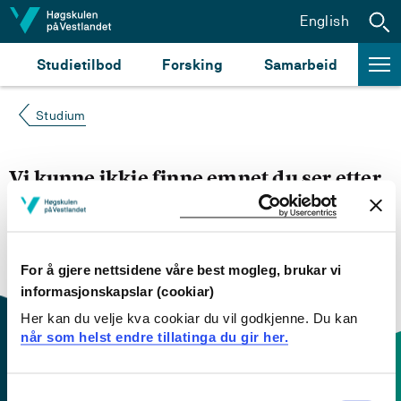
Hopp til innhald
English
Studietilbod
Forsking
Samarbeid
Studium
Vi kunne ikkje finne emnet du ser etter
Du kan prøve å
søke opp emnet du ser etter i
emnesøket vårt.
Du kan også sjekke om emnet har
engelsk emneplan ved å klikke på «English».
For å gjere nettsidene våre best mogleg, brukar vi
informasjonskapslar (cookiar)
Her kan du velje kva cookiar du vil godkjenne. Du kan
når som helst endre tillatinga du gir her.
Consent
Kontaktinfo og opningstider