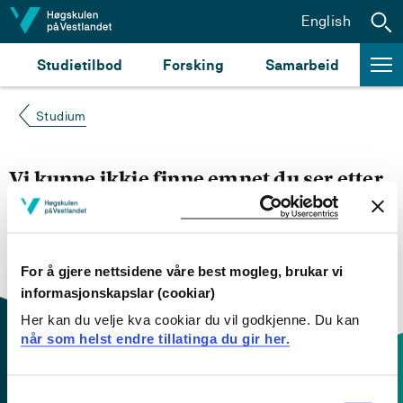
Hopp til innhald
English
Studietilbod
Forsking
Samarbeid
Studium
Vi kunne ikkje finne emnet du ser etter
Du kan prøve å
søke opp emnet du ser etter i
emnesøket vårt.
Du kan også sjekke om emnet har
engelsk emneplan ved å klikke på «English».
For å gjere nettsidene våre best mogleg, brukar vi
informasjonskapslar (cookiar)
Her kan du velje kva cookiar du vil godkjenne. Du kan
når som helst endre tillatinga du gir her.
Consent
Kontaktinfo og opningstider