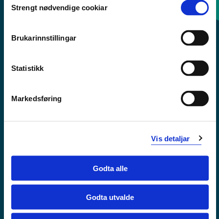
Strengt nødvendige cookiar
Selection
Sentralbord: 55 58 58 00
Brukarinnstillingar
Krise- og beredskapsnummer
Statistikk
Tilgjengelegheitserklæring
Personvern
Markedsføring
Vis detaljar
Godta alle
Godta utvalde