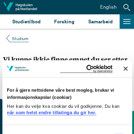
Hopp til innhald
English
Studietilbod
Forsking
Samarbeid
Studium
Vi kunne ikkje finne emnet du ser etter
Du kan prøve å
søke opp emnet du ser etter i
emnesøket vårt.
Du kan også sjekke om emnet har
engelsk emneplan ved å klikke på «English».
For å gjere nettsidene våre best mogleg, brukar vi
informasjonskapslar (cookiar)
Her kan du velje kva cookiar du vil godkjenne. Du kan
når som helst endre tillatinga du gir her.
Consent
Kontaktinfo og opningstider