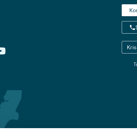
Ko
Kri
T