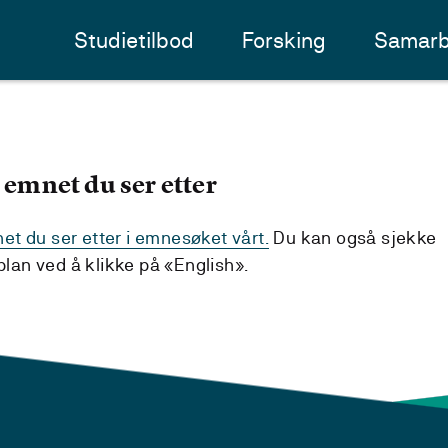
Studietilbod
Forsking
Samarb
 emnet du ser etter
t du ser etter i emnesøket vårt.
Du kan også sjekke
an ved å klikke på «English».