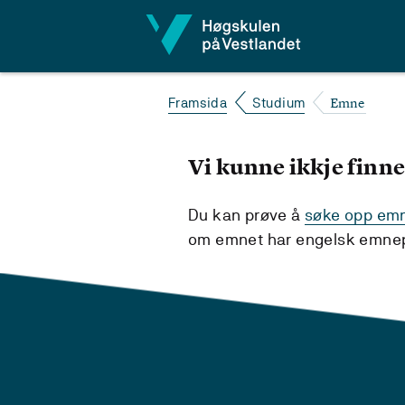
Hopp til innhald
Emne
Framsida
Studium
Vi kunne ikkje finne
Du kan prøve å
søke opp emne
om emnet har engelsk emnepl