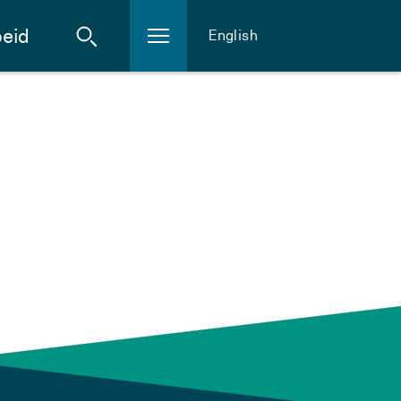
eid
English