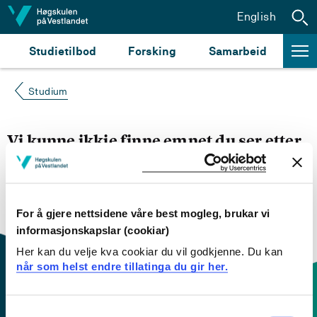
Hopp til innhald
English
Studietilbod
Forsking
Samarbeid
Studium
Vi kunne ikkje finne emnet du ser etter
Du kan prøve å
søke opp emnet du ser etter i
emnesøket vårt.
Du kan også sjekke om emnet har
engelsk emneplan ved å klikke på «English».
For å gjere nettsidene våre best mogleg, brukar vi
informasjonskapslar (cookiar)
Her kan du velje kva cookiar du vil godkjenne. Du kan
når som helst endre tillatinga du gir her.
Consent
Kontaktinfo og opningstider