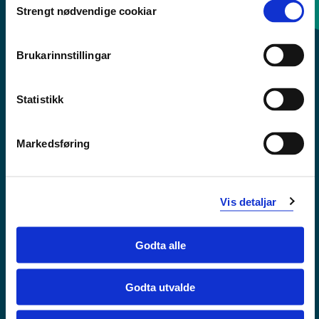
Strengt nødvendige cookiar
Selection
Sentralbord: 55 58 58 00
Brukarinnstillingar
Krise- og beredskapsnummer
Statistikk
Tilgjengelegheitserklæring
Personvern
Markedsføring
Vis detaljar
Godta alle
Godta utvalde