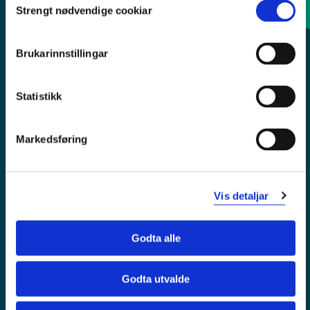
Strengt nødvendige cookiar
Selection
Sentralbord: 55 58 58 00
Brukarinnstillingar
Krise- og beredskapsnummer
Statistikk
Tilgjengelegheitserklæring
Personvern
Markedsføring
Vis detaljar
Godta alle
Godta utvalde