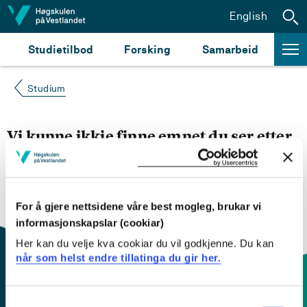
Hopp til innhald
English
Studietilbod
Forsking
Samarbeid
Studium
Vi kunne ikkje finne emnet du ser etter
Du kan prøve å
søke opp emnet du ser etter i
emnesøket vårt.
Du kan også sjekke om emnet har
engelsk emneplan ved å klikke på «English».
For å gjere nettsidene våre best mogleg, brukar vi
informasjonskapslar (cookiar)
Her kan du velje kva cookiar du vil godkjenne. Du kan
når som helst endre tillatinga du gir her.
Consent
Kontaktinfo og opningstider