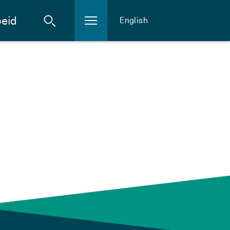
eid
English