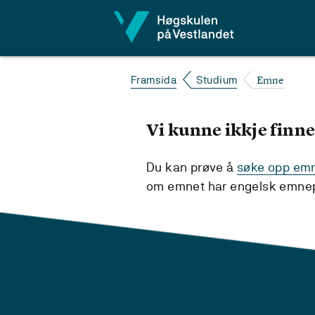
Hopp til innhald
Emne
Framsida
Studium
Vi kunne ikkje finne
Du kan prøve å
søke opp emne
om emnet har engelsk emnepl