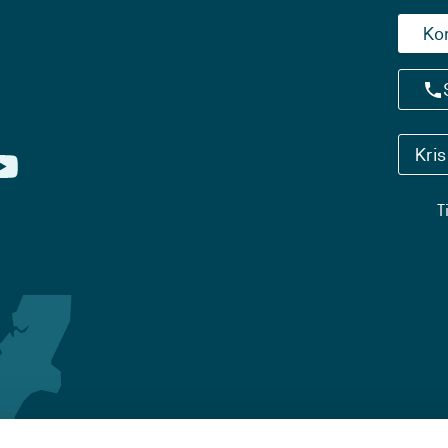
Ko
Kri
T