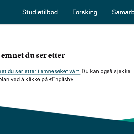
Studietilbod
Forsking
Samarb
 emnet du ser etter
t du ser etter i emnesøket vårt.
Du kan også sjekke
an ved å klikke på «English».