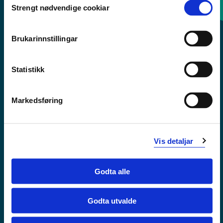
Strengt nødvendige cookiar
Selection
Sentralbord: 55 58 58 00
Brukarinnstillingar
Krise- og beredskapsnummer
Statistikk
Tilgjengelegheitserklæring
Personvern
Markedsføring
Vis detaljar
Godta alle
Godta utvalde