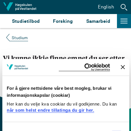
Hopp til innhald
English
Studietilbod
Forsking
Samarbeid
Studium
Vi kunne ikkje finne emnet du ser etter
Du kan prøve å
søke opp emnet du ser etter i
emnesøket vårt.
Du kan også sjekke om emnet har
engelsk emneplan ved å klikke på «English».
For å gjere nettsidene våre best mogleg, brukar vi
informasjonskapslar (cookiar)
Her kan du velje kva cookiar du vil godkjenne. Du kan
når som helst endre tillatinga du gir her.
Consent
Kontaktinfo og opningstider