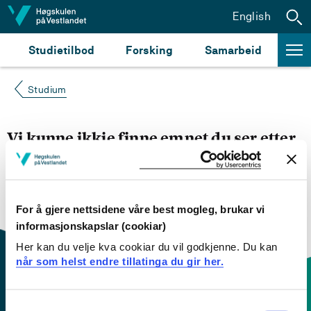
Hopp til innhald
English
Studietilbod
Forsking
Samarbeid
Studium
Vi kunne ikkje finne emnet du ser etter
Du kan prøve å
søke opp emnet du ser etter i
emnesøket vårt.
Du kan også sjekke om emnet har
engelsk emneplan ved å klikke på «English».
For å gjere nettsidene våre best mogleg, brukar vi
informasjonskapslar (cookiar)
Her kan du velje kva cookiar du vil godkjenne. Du kan
når som helst endre tillatinga du gir her.
Consent
Kontaktinfo og opningstider