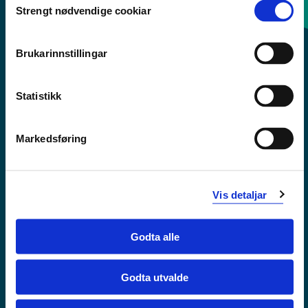
Strengt nødvendige cookiar
Selection
Sentralbord: 55 58 58 00
Brukarinnstillingar
Krise- og beredskapsnummer
Statistikk
Tilgjengelegheitserklæring
Personvern
Markedsføring
Vis detaljar
Godta alle
Godta utvalde