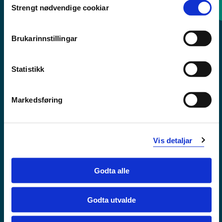
Strengt nødvendige cookiar
Selection
Sentralbord: 55 58 58 00
Brukarinnstillingar
Krise- og beredskapsnummer
Statistikk
Tilgjengelegheitserklæring
Personvern
Markedsføring
Vis detaljar
Godta alle
Godta utvalde