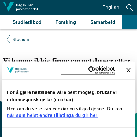
Hopp til innhald
English
Studietilbod
Forsking
Samarbeid
Studium
Vi kunne ikkje finne emnet du ser etter
Du kan prøve å
søke opp emnet du ser etter i
emnesøket vårt.
Du kan også sjekke om emnet har
engelsk emneplan ved å klikke på «English».
For å gjere nettsidene våre best mogleg, brukar vi
informasjonskapslar (cookiar)
Her kan du velje kva cookiar du vil godkjenne. Du kan
når som helst endre tillatinga du gir her.
Consent
Kontaktinfo og opningstider