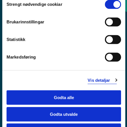
Strengt nødvendige cookiar
Selection
Sentralbord: 55 58 58 00
Brukarinnstillingar
Krise- og beredskapsnummer
Statistikk
Tilgjengelegheitserklæring
Personvern
Markedsføring
Vis detaljar
Godta alle
Godta utvalde