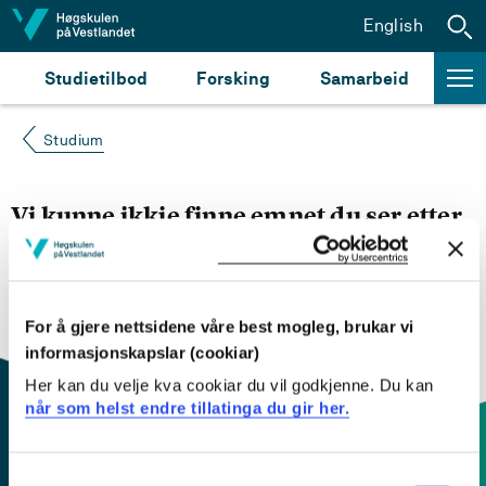
Hopp til innhald
English
Studietilbod
Forsking
Samarbeid
Studium
Vi kunne ikkje finne emnet du ser etter
Du kan prøve å
søke opp emnet du ser etter i
emnesøket vårt.
Du kan også sjekke om emnet har
engelsk emneplan ved å klikke på «English».
For å gjere nettsidene våre best mogleg, brukar vi
informasjonskapslar (cookiar)
Her kan du velje kva cookiar du vil godkjenne. Du kan
når som helst endre tillatinga du gir her.
Consent
Kontaktinfo og opningstider