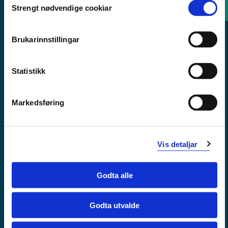
Strengt nødvendige cookiar
Selection
Sentralbord: 55 58 58 00
Brukarinnstillingar
Krise- og beredskapsnummer
Statistikk
Tilgjengelegheitserklæring
Personvern
Markedsføring
Vis detaljar
Godta alle
Godta utvalde