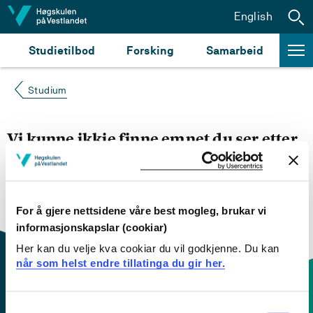
Hopp til innhald
English
Studietilbod
Forsking
Samarbeid
Studium
Vi kunne ikkje finne emnet du ser etter
Du kan prøve å
søke opp emnet du ser etter i
emnesøket vårt.
Du kan også sjekke om emnet har
engelsk emneplan ved å klikke på «English».
For å gjere nettsidene våre best mogleg, brukar vi
informasjonskapslar (cookiar)
Her kan du velje kva cookiar du vil godkjenne. Du kan
når som helst endre tillatinga du gir her.
Consent
Kontaktinfo og opningstider