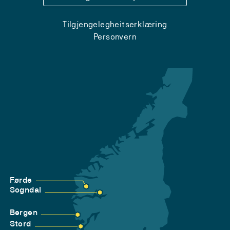
Tilgjengelegheitserklæring
Personvern
Førde
Sogndal
Bergen
Stord