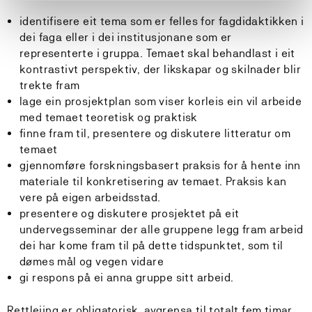
identifisere eit tema som er felles for fagdidaktikken i
dei faga eller i dei institusjonane som er
representerte i gruppa. Temaet skal behandlast i eit
kontrastivt perspektiv, der likskapar og skilnader blir
trekte fram
lage ein prosjektplan som viser korleis ein vil arbeide
med temaet teoretisk og praktisk
finne fram til, presentere og diskutere litteratur om
temaet
gjennomføre forskningsbasert praksis for å hente inn
materiale til konkretisering av temaet. Praksis kan
vere på eigen arbeidsstad.
presentere og diskutere prosjektet på eit
undervegsseminar der alle gruppene legg fram arbeid
dei har kome fram til på dette tidspunktet, som til
dømes mål og vegen vidare
gi respons på ei anna gruppe sitt arbeid.
Rettleiing er obligatorisk, avgrensa til totalt fem timar