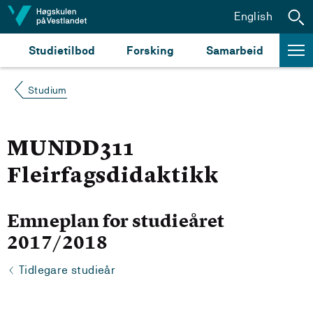
Hopp til innhald
English
Studietilbod
Forsking
Samarbeid
Studium
MUNDD311
Fleirfagsdidaktikk
Emneplan for studieåret
2017/2018
Tidlegare studieår