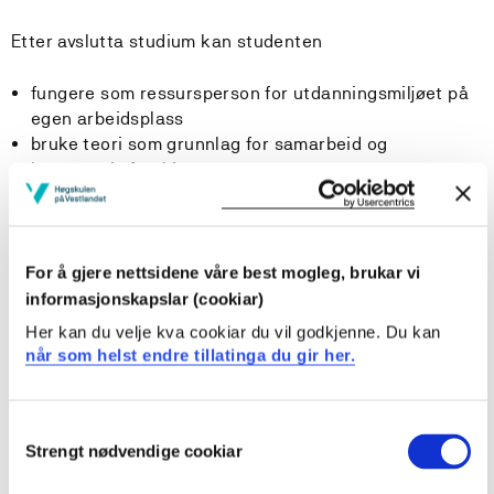
Etter avslutta studium kan studenten
fungere som ressursperson for utdanningsmiljøet på
egen arbeidsplass
bruke teori som grunnlag for samarbeid og
komparativ forsking
Krav til forkunnskapar
For å gjere nettsidene våre best mogleg, brukar vi
Emnet byggjer på emne 1 og emne 2 i masterstudiet.
informasjonskapslar (cookiar)
Her kan du velje kva cookiar du vil godkjenne. Du kan
Undervisnings- og læringsformer
når som helst endre tillatinga du gir her.
Emnet 3 lagt til 3. år, haustsemester
Consent
Strengt nødvendige cookiar
Selection
Studiearbeidet i emnet er i vesentleg grad knytt til eit
rettleia, praksisbasert prosjektarbeid. Resultatet frå