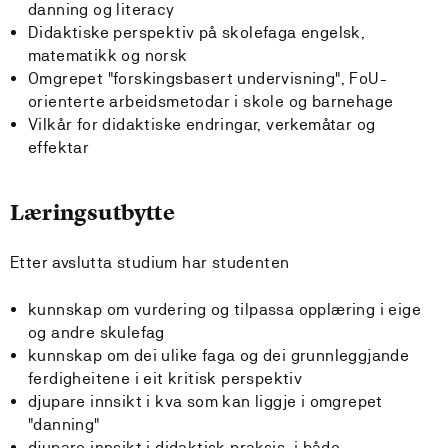
danning og literacy
Didaktiske perspektiv på skolefaga engelsk,
matematikk og norsk
Omgrepet "forskingsbasert undervisning", FoU-
orienterte arbeidsmetodar i skole og barnehage
Vilkår for didaktiske endringar, verkemåtar og
effektar
Læringsutbytte
Etter avslutta studium har studenten
kunnskap om vurdering og tilpassa opplæring i eige
og andre skulefag
kunnskap om dei ulike faga og dei grunnleggjande
ferdigheitene i eit kritisk perspektiv
djupare innsikt i kva som kan liggje i omgrepet
"danning"
djupare innsikt i didaktisk praksis, i både